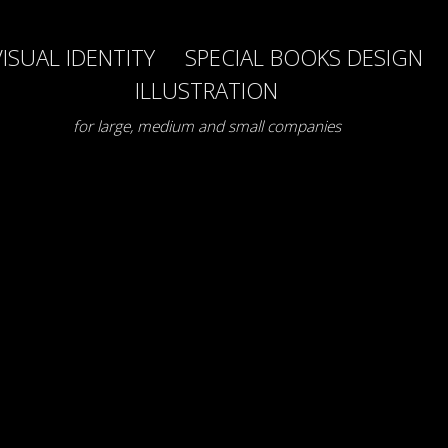
VISUAL IDENTITY SPECIAL BOOKS DESIGN
VISUAL IDENTITY SPECIAL BOOKS DESIGN
ILLUSTRATION
ILLUSTRATION
for large, medium and small companies
for large, medium and small companies